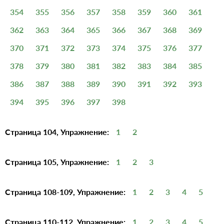
354
355
356
357
358
359
360
361
362
363
364
365
366
367
368
369
370
371
372
373
374
375
376
377
378
379
380
381
382
383
384
385
386
387
388
389
390
391
392
393
394
395
396
397
398
Страница 104, Упражнение:
1
2
Страница 105, Упражнение:
1
2
3
Страница 108-109, Упражнение:
1
2
3
4
5
Страница 110-112, Упражнение:
1
2
3
4
5