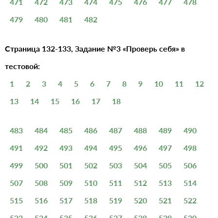
471
472
473
474
475
476
477
478
479
480
481
482
Страница 132-133, Задание №3 «Проверь себя» в
тестовой:
1
2
3
4
5
6
7
8
9
10
11
12
13
14
15
16
17
18
483
484
485
486
487
488
489
490
491
492
493
494
495
496
497
498
499
500
501
502
503
504
505
506
507
508
509
510
511
512
513
514
515
516
517
518
519
520
521
522
523
524
525
526
527
528
529
530