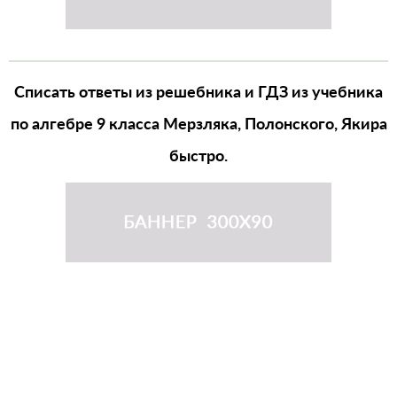
Списать ответы из решебника и ГДЗ из учебника
по алгебре 9 класса Мерзляка, Полонского, Якира
быстро.