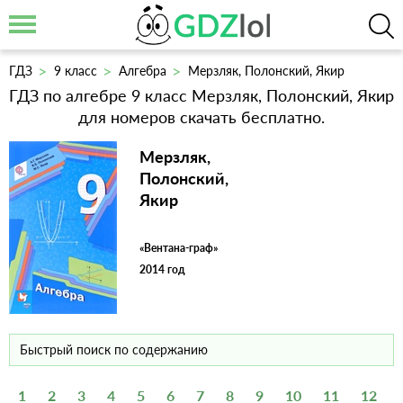
ГДЗ
9 класс
Алгебра
Мерзляк, Полонский, Якир
ГДЗ по алгебре 9 класс Мерзляк, Полонский, Якир
для номеров скачать бесплатно.
Мерзляк,
Полонский,
Якир
«Вентана-граф»
2014 год
1
2
3
4
5
6
7
8
9
10
11
12