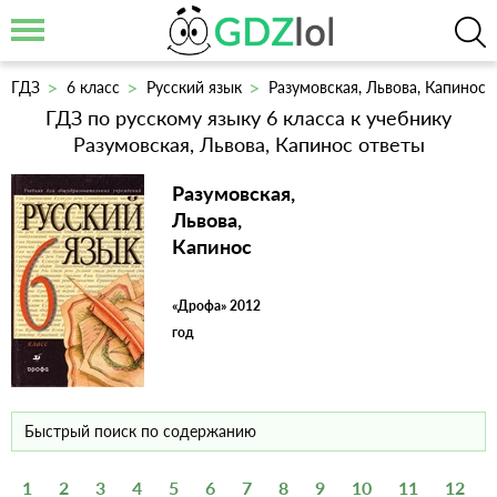
ГДЗ
6 класс
Русский язык
Разумовская, Львова, Капинос
ГДЗ по русскому языку 6 класса к учебнику
Разумовская, Львова, Капинос ответы
Разумовская,
Львова,
Капинос
«Дрофа» 2012
год
1
2
3
4
5
6
7
8
9
10
11
12