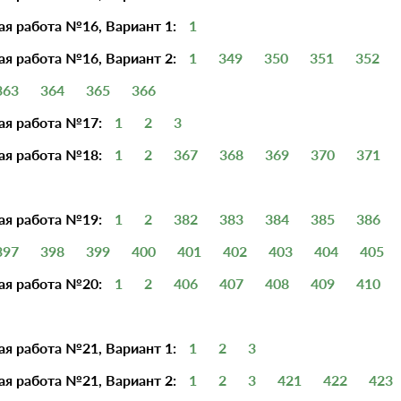
я работа №16, Вариант 1:
1
я работа №16, Вариант 2:
1
349
350
351
352
363
364
365
366
ая работа №17:
1
2
3
ая работа №18:
1
2
367
368
369
370
371
ая работа №19:
1
2
382
383
384
385
386
397
398
399
400
401
402
403
404
405
ая работа №20:
1
2
406
407
408
409
410
я работа №21, Вариант 1:
1
2
3
я работа №21, Вариант 2:
1
2
3
421
422
423