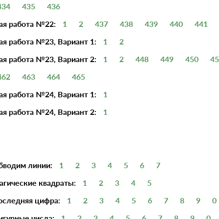
434
435
436
ая работа №22:
1
2
437
438
439
440
441
я работа №23, Вариант 1:
1
2
я работа №23, Вариант 2:
1
2
448
449
450
45
462
463
464
465
я работа №24, Вариант 1:
1
я работа №24, Вариант 2:
1
бводим линии:
1
2
3
4
5
6
7
агические квадраты:
1
2
3
4
5
оследняя цифра:
1
2
3
4
5
6
7
8
9
0
игурные числа:
1
2
3
4
5
6
7
8
9
0