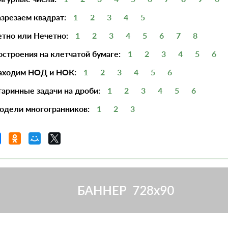
азрезаем квадрат:
1
2
3
4
5
етно или Нечетно:
1
2
3
4
5
6
7
8
остроения на клетчатой бумаге:
1
2
3
4
5
6
Находим НОД и НОК:
1
2
3
4
5
6
таринные задачи на дроби:
1
2
3
4
5
6
одели многогранников:
1
2
3