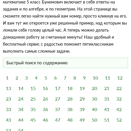
математике 5 класс Бунимович включает в себя ответы на
задания и по алгебре, и по геометрии. На этой странице вы
сможете легко найти нужный вам номер, просто кликнув на его.
И вам тут же откроется уже решенный пример, над которым вы
ломали себе голову целый час. А теперь можно делать
домашнюю работу за считанные минуты! Наш удобный и
бесплатный сервис с радостью поможет пятиклассникам
выполнить самые сложные задачи.
1
2
3
4
5
6
7
8
9
10
11
12
13
14
15
16
17
18
19
20
21
22
23
24
25
26
27
28
29
30
31
32
33
34
35
36
37
38
39
40
41
42
43
44
45
46
47
48
49
50
51
52
53
54