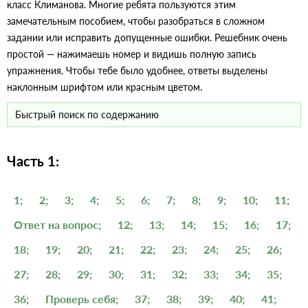
класс Климанова. Многие ребята пользуются этим
замечательным пособием, чтобы разобраться в сложном
задании или исправить допущенные ошибки. Решебник очень
простой — нажимаешь номер и видишь полную запись
упражнения. Чтобы тебе было удобнее, ответы выделены
наклонным шрифтом или красным цветом.
Часть 1:
1;
2;
3;
4;
5;
6;
7;
8;
9;
10;
11;
Ответ на вопрос;
12;
13;
14;
15;
16;
17;
18;
19;
20;
21;
22;
23;
24;
25;
26;
27;
28;
29;
30;
31;
32;
33;
34;
35;
36;
Проверь себя;
37;
38;
39;
40;
41;