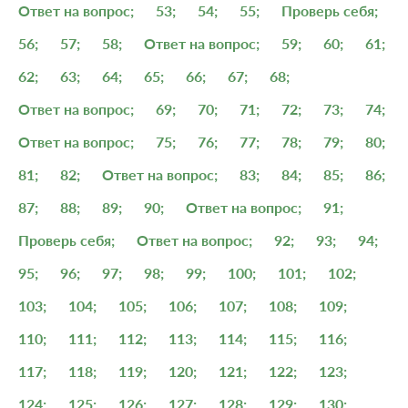
Ответ на вопрос;
53;
54;
55;
Проверь себя;
56;
57;
58;
Ответ на вопрос;
59;
60;
61;
62;
63;
64;
65;
66;
67;
68;
Ответ на вопрос;
69;
70;
71;
72;
73;
74;
Ответ на вопрос;
75;
76;
77;
78;
79;
80;
81;
82;
Ответ на вопрос;
83;
84;
85;
86;
87;
88;
89;
90;
Ответ на вопрос;
91;
Проверь себя;
Ответ на вопрос;
92;
93;
94;
95;
96;
97;
98;
99;
100;
101;
102;
103;
104;
105;
106;
107;
108;
109;
110;
111;
112;
113;
114;
115;
116;
117;
118;
119;
120;
121;
122;
123;
124;
125;
126;
127;
128;
129;
130;