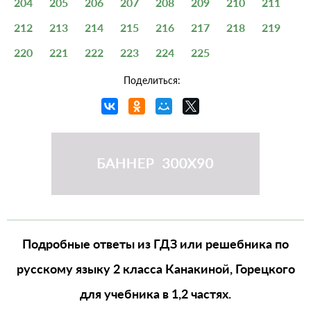
204
205
206
207
208
209
210
211
212
213
214
215
216
217
218
219
220
221
222
223
224
225
Поделиться:
Подробные ответы из ГДЗ или решебника по
русскому языку 2 класса Канакиной, Горецкого
для учебника в 1,2 частях.