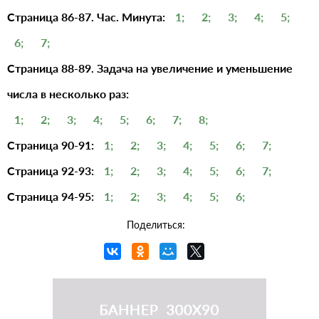
Страница 86-87. Час. Минута:
1;
2;
3;
4;
5;
6;
7;
Страница 88-89. Задача на увеличение и уменьшение
числа в несколько раз:
1;
2;
3;
4;
5;
6;
7;
8;
Страница 90-91:
1;
2;
3;
4;
5;
6;
7;
Страница 92-93:
1;
2;
3;
4;
5;
6;
7;
Страница 94-95:
1;
2;
3;
4;
5;
6;
Поделиться: