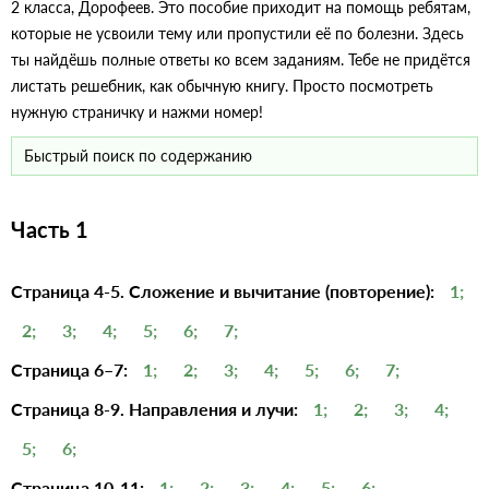
2 класса, Дорофеев. Это пособие приходит на помощь ребятам,
которые не усвоили тему или пропустили её по болезни. Здесь
ты найдёшь полные ответы ко всем заданиям. Тебе не придётся
листать решебник, как обычную книгу. Просто посмотреть
нужную страничку и нажми номер!
Часть 1
Страница 4-5. Сложение и вычитание (повторение):
1;
2;
3;
4;
5;
6;
7;
Страница 6–7:
1;
2;
3;
4;
5;
6;
7;
Страница 8-9. Направления и лучи:
1;
2;
3;
4;
5;
6;
Страница 10-11:
1;
2;
3;
4;
5;
6;