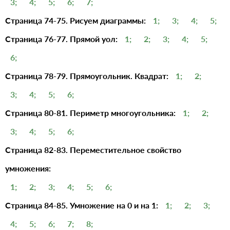
3;
4;
5;
6;
7;
Страница 74-75. Рисуем диаграммы:
1;
3;
4;
5;
Страница 76-77. Прямой уол:
1;
2;
3;
4;
5;
6;
Страница 78-79. Прямоугольник. Квадрат:
1;
2;
3;
4;
5;
6;
Страница 80-81. Периметр многоугольника:
1;
2;
3;
4;
5;
6;
Страница 82-83. Переместительное свойство
умножения:
1;
2;
3;
4;
5;
6;
Страница 84-85. Умножение на 0 и на 1:
1;
2;
3;
4;
5;
6;
7;
8;