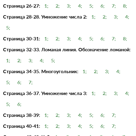
Страница 26-27:
1;
2;
3;
4;
5;
6;
7;
8;
Страница 28-28. Умножение числа 2:
1;
2;
3;
4;
5;
Страница 30-31:
1;
2;
3;
4;
5;
6;
7;
8;
Страница 32-33. Ломаная линия. Обозначение ломаной:
1;
2;
3;
4;
5;
Страница 34-35. Многоугольник:
1;
2;
3;
4;
5;
6;
7;
Страница 36-37. Умножение числа 3:
1;
2;
3;
4;
5;
6;
Страница 38-39:
1;
2;
3;
4;
5;
6;
7;
Страница 40-41:
1;
2;
3;
4;
5;
6;
7;