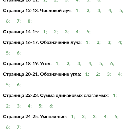
Страница 12-13. Числовой луч:
1;
2;
3;
4;
5;
6;
7;
8;
Страница 14-15:
1;
2;
3;
4;
5;
Страница 16-17. Обозначение луча:
1;
2;
3;
4;
5;
6;
Страница 18-19. Угол:
1;
2;
3;
4;
5;
6;
Страница 20-21. Обозначение угла:
1;
2;
3;
4;
5;
6;
Страница 22-23. Сумма одинаковых слагаемых:
1;
2;
3;
4;
5;
6;
Страница 24-25. Умножение:
1;
2;
3;
4;
5;
6;
7;