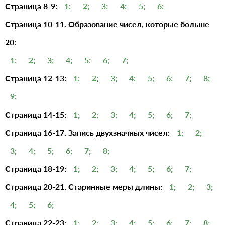
Страница 8-9:
1;
2;
3;
4;
5;
6;
Страница 10-11. Образование чисел, которые больше
20:
1;
2;
3;
4;
5;
6;
7;
Страница 12-13:
1;
2;
3;
4;
5;
6;
7;
8;
9;
Страница 14-15:
1;
2;
3;
4;
5;
6;
7;
Страница 16-17. Запись двухзначных чисел:
1;
2;
3;
4;
5;
6;
7;
8;
Страница 18-19:
1;
2;
3;
4;
5;
6;
7;
Страница 20-21. Старинные меры длины:
1;
2;
3;
4;
5;
6;
Страница 22-23:
1;
2;
3;
4;
5;
6;
7;
8;